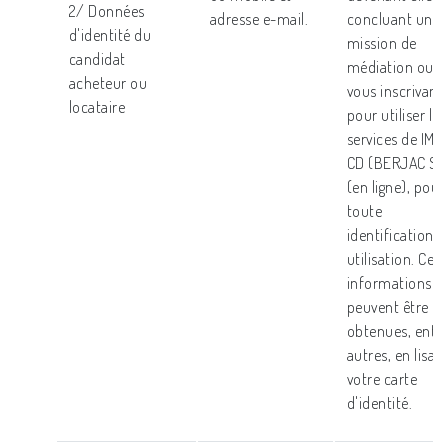
2/ Données
adresse e-mail.
concluant une
d'identité du
mission de
candidat
médiation ou e
acheteur ou
vous inscrivant
locataire
pour utiliser les
services de IMM
CD (BERJAC S.A
(en ligne), pour
toute
identification o
utilisation. Ces
informations
peuvent être
obtenues, entr
autres, en lisan
votre carte
d'identité.