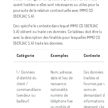
soient traitées si elles sont nécessaires ou utiles pour la
poursuite de la relation contractuelle avec IMMO CD
(BERJAC S.A).
Ceci spécifie le contexte dans lequel IMMO CD (BERJAC
S.A) obtient ou traite ces données. Ce tableau doit être lu
avec la description des finalités pour lesquelles IMMO CD
(BERJAC S.A) traite les données.
Catégorie
Exemples
Contexte
1 / Données
Nom, adresse,
Ces données so
d'identité du
date et lieu de
traitées et
client /
naissance,
fournies par vo
commanditaire
nationalité,
soins en
(vendeur ou
numéro de
demandant de
bailleur)
téléphone fixe
informations, e
ou mobile et
devenant client