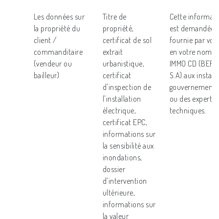
Les données sur
Titre de
Cette informat
la propriété du
propriété,
est demandée 
client /
certificat de sol
fournie par vou
commanditaire
extrait
en votre nom p
(vendeur ou
urbanistique,
IMMO CD (BERJ
bailleur)
certificat
S.A) aux instan
d'inspection de
gouvernementa
l'installation
ou des experts
électrique,
techniques.
certificat EPC,
informations sur
la sensibilité aux
inondations,
dossier
d'intervention
ultérieure,
informations sur
la valeur