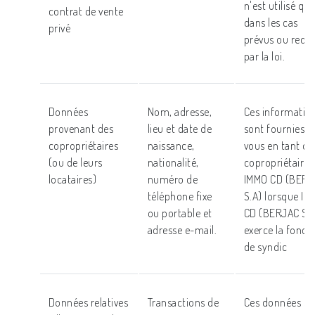
n'est utilisé qu
contrat de vente
dans les cas
privé
prévus ou requi
par la loi.
Données
Nom, adresse,
Ces informatio
provenant des
lieu et date de
sont fournies p
copropriétaires
naissance,
vous en tant qu
(ou de leurs
nationalité,
copropriétaire 
locataires)
numéro de
IMMO CD (BERJ
téléphone fixe
S.A) lorsque I
ou portable et
CD (BERJAC S.A
adresse e-mail.
exerce la fonct
de syndic
Données relatives
Transactions de
Ces données se