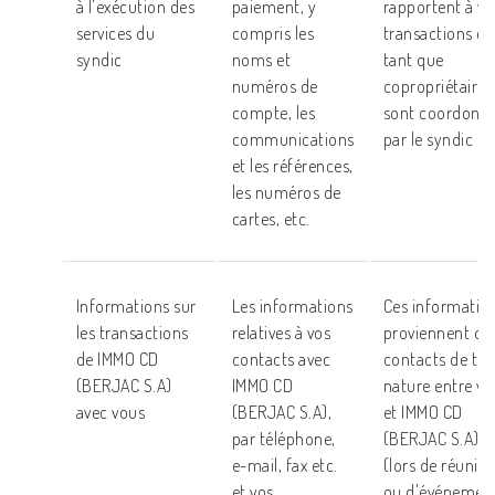
à l'exécution des
paiement, y
rapportent à vo
services du
compris les
transactions en
syndic
noms et
tant que
numéros de
copropriétaire 
compte, les
sont coordonn
communications
par le syndic
et les références,
les numéros de
cartes, etc.
Informations sur
Les informations
Ces informatio
les transactions
relatives à vos
proviennent de
de IMMO CD
contacts avec
contacts de to
(BERJAC S.A)
IMMO CD
nature entre vo
avec vous
(BERJAC S.A),
et IMMO CD
par téléphone,
(BERJAC S.A)
e-mail, fax etc.
(lors de réunio
et vos
ou d'événement