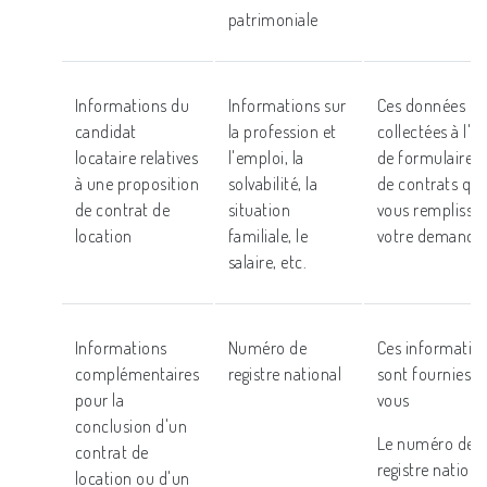
patrimoniale
Informations du
Informations sur
Ces données so
candidat
la profession et
collectées à l'a
locataire relatives
l'emploi, la
de formulaires 
à une proposition
solvabilité, la
de contrats qu
de contrat de
situation
vous remplissez
location
familiale, le
votre demande
salaire, etc.
Informations
Numéro de
Ces informatio
complémentaires
registre national
sont fournies p
pour la
vous
conclusion d'un
Le numéro de
contrat de
registre nationa
location ou d'un